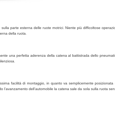
 sulla parte esterna delle ruote motrici. Niente più difficoltose operazi
terna della ruota.
nsente una perfetta aderenza della catena al battistrada dello pneumat
ilenziosa.
assima facilità di montaggio, in quanto va semplicemente posizionata
do l’avanzamento dell’automobile la catena sale da sola sulla ruota se