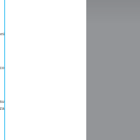
oni
ico
 su
nza