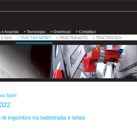
 e Acquista
> Tecnologia
> Download
> Contattaci
 E SUV
> TRACTIVA SPORT
> TRACTIVA AUTO
> TRACTIVA SUV
iva Sport
2022
i ingombro tra battistrada e telaio