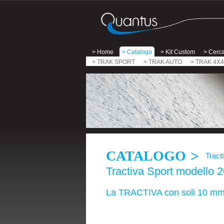
> Home
> Catalogo
> Kit Custom
> Cerca
> TRAK SPORT
> TRAK AUTO
> TRAK 4X4
>
CATALOGO
Tract
Tractiva Sport modello 
La TRACTIVA con soli 10 mm d