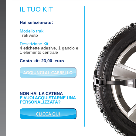
IL TUO KIT
Hai selezionato:
Modello trak
Trak Auto
Descrizione Kit:
4 etichette adesive, 1 gancio e
1 elemento centrale
Costo kit
:
23,00
euro
NON HAI LA CATENA
E VUOI ACQUISTARNE UNA
PERSONALIZZATA?