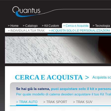
> Home
> Catalogo
> Kit Custom
> Cerca e Acquista
> Tecnologia
> INDIVIDUA LA TUA TRAK
> ACQUISTA SOLO LE PERSONALIZZAZIONI
>
CERCA E ACQUISTA
Acquista so
Se hai già la catena,
puoi acquistare solo il kit e persona
Per quale modello di catena desideri acquistare il tuo Kit T
> TRAK AUTO
> TRAK SPORT
> TRAK SUV