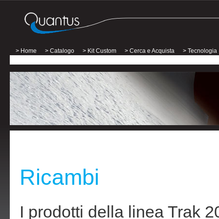
> Home
> Catalogo
> Kit Custom
> Cerca e Acquista
> Tecnologia
Ricambi
I prodotti della linea Trak 