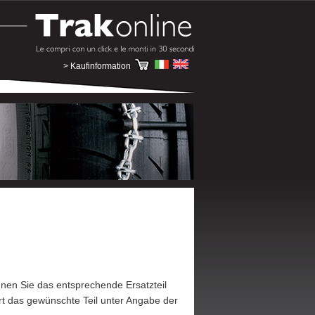
> Kaufinformation
nnen Sie das entsprechende Ersatzteil
t das gewünschte Teil unter Angabe der